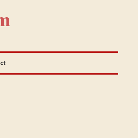
om
ct