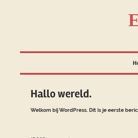
Skip
to
E
content
H
Hallo wereld.
Welkom bij WordPress. Dit is je eerste beri